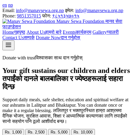
en
np
Email:
info@manavsewa.org.np
इमेल:
info@manavsewa.org.np
Phone:
9851357015
फोन:
९८५१३५७०१५
Manav Sewa Foundation
मानव सेवा
फाउण्डेसन
Home
गृहपृष्ठ
About Us
हाम्रो बारे
Events
कार्यक्रम
Gallery
ग्यालरी
Contact Us
सम्पर्क
Donate Now
दान गर्नुहोस्
Donate with trust
विश्वासका साथ दान गर्नुहोस्
Your gift sustains our children and elders
तपाईंको दानले बालबालिका र ज्येष्ठहरूलाई सहारा
दिन्छ
Support daily meals, safe shelter, education and spiritual welfare at
our ashrams in Lalitpur and Bhaktapur. You can donate once or
make it a regular blessing.
ललितपुर र भक्तपुरस्थित हाम्रा आश्रममा
दैनिक भोजन, सुरक्षित आवास, शिक्षा र आध्यात्मिक कल्याणका लागि तपाईंको
सानो सहयोग पनि ठूलो आशीर्वाद बन्छ।
Rs. 1,000
Rs. 2,500
Rs. 5,000
Rs. 10,000